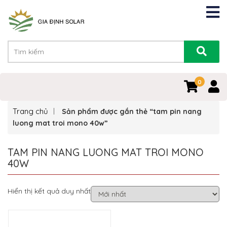
0
Trang chủ
Sản phẩm được gắn thẻ “tam pin nang
luong mat troi mono 40w”
TAM PIN NANG LUONG MAT TROI MONO
40W
Hiển thị kết quả duy nhất