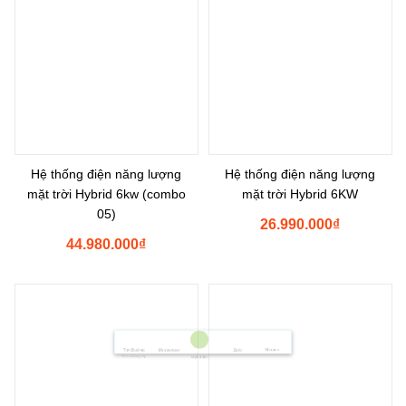
Hệ thống điện năng lượng
Hệ thống điện năng lượng
mặt trời Hybrid 6kw (combo
mặt trời Hybrid 6KW
05)
26.990.000
₫
44.980.000
₫
Shopee
Messenger
Tìm Đường
Zalo
Đến Công Ty
Gọi điện