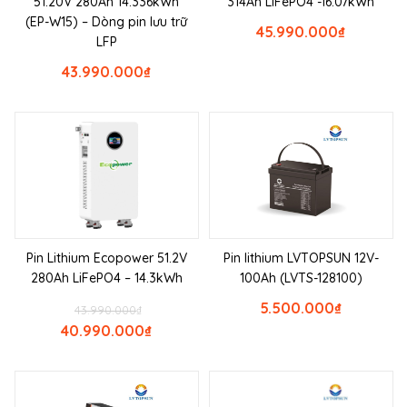
51.20V 280Ah 14.336kWh
314Ah LiFePO4 -16.07kWh
(EP-W15) – Dòng pin lưu trữ
45.990.000
₫
LFP
43.990.000
₫
Pin Lithium Ecopower 51.2V
Pin lithium LVTOPSUN 12V-
280Ah LiFePO4 – 14.3kWh
100Ah (LVTS-128100)
5.500.000
₫
43.990.000
₫
40.990.000
₫