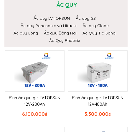
ẮC QUY
Ắc quy LVTOPSUN
Ắc quy GS
Ắc quy Panasonic và Hitachi
Ắc quy Globe
Ắc quy Long
Ắc quy Đồng Nai
Ắc Quy Tia Sáng
Ắc Quy Phoenix
Bình ắc quy gel LVTOPSUN
Bình ắc quy gel LVTOPSUN
12V-200Ah
12V-100Ah
6.100.000
₫
3.300.000
₫