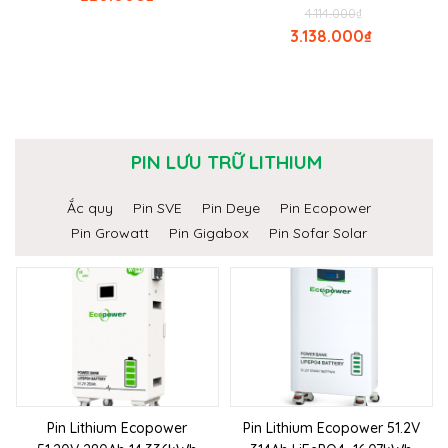
4.114.000
₫
3.138.000
₫
PIN LƯU TRỮ LITHIUM
Ắc quy
Pin SVE
Pin Deye
Pin Ecopower
Pin Growatt
Pin Gigabox
Pin Sofar Solar
Pin Lithium Ecopower
Pin Lithium Ecopower 51.2V