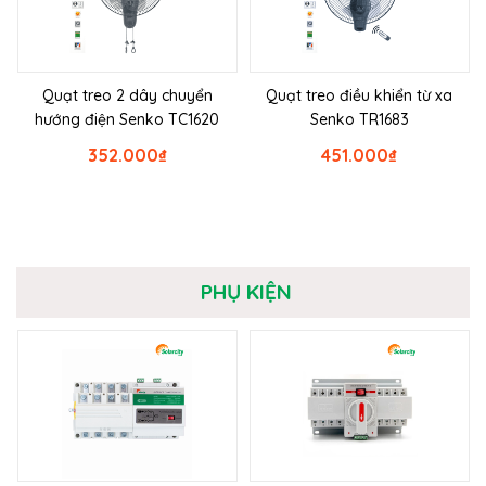
Quạt treo 2 dây chuyển
Quạt treo điều khiển từ xa
hướng điện Senko TC1620
Senko TR1683
352.000
₫
451.000
₫
PHỤ KIỆN