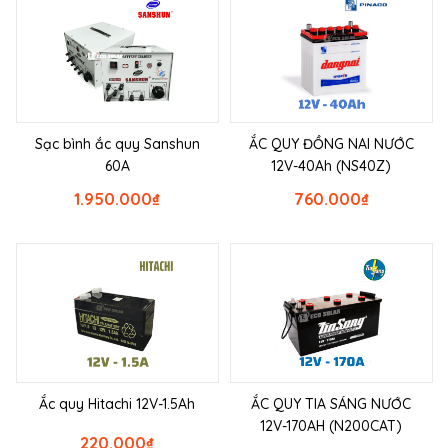
Sạc bình ắc quy Sanshun
ẮC QUY ĐỒNG NAI NƯỚC
60A
12V-40Ah (NS40Z)
1.950.000
₫
760.000
₫
Ắc quy Hitachi 12V-1.5Ah
ẮC QUY TIA SÁNG NƯỚC
12V-170AH (N200CAT)
220.000
₫