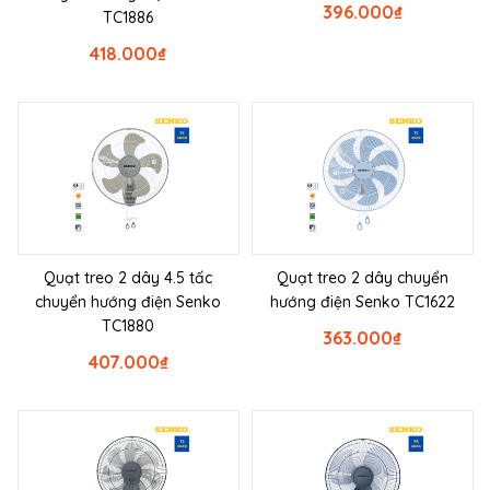
396.000
₫
TC1886
418.000
₫
Quạt treo 2 dây 4.5 tấc
Quạt treo 2 dây chuyển
chuyển hướng điện Senko
hướng điện Senko TC1622
TC1880
363.000
₫
407.000
₫