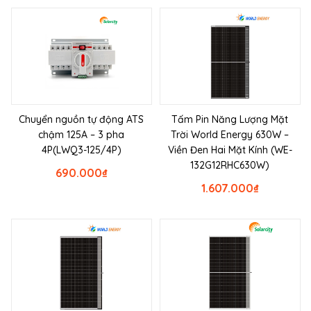
Chuyển nguồn tự động ATS
Tấm Pin Năng Lượng Mặt
chậm 125A – 3 pha
Trời World Energy 630W –
4P(LWQ3-125/4P)
Viền Đen Hai Mặt Kính (WE-
132G12RHC630W)
690.000
₫
1.607.000
₫