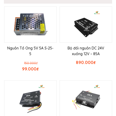
Nguồn Tổ Ong 5V 5A S-25-
Bộ đổi nguồn DC 24V
5
xuống 12V – 85A
890.000
₫
150.000
₫
99.000
₫