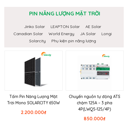
PIN NĂNG LƯỢNG MẶT TRỜI
Jinko Solar
LEAPTON Solar
AE Solar
Canadian Solar
World Energy
JA Solar
Longi
Solarcity
Phụ kiện pin năng lượng
Tấm Pin Năng Lượng Mặt
Chuyển nguồn tự động ATS
Trời Mono SOLARCITY 650W
chậm 125A – 3 pha
4P(LWQ5-125/4P)
2.200.000
₫
850.000
₫