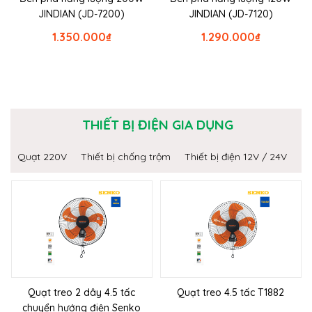
JINDIAN (JD-7200)
JINDIAN (JD-7120)
1.350.000
₫
1.290.000
₫
THIẾT BỊ ĐIỆN GIA DỤNG
Quạt 220V
Thiết bị chống trộm
Thiết bị điện 12V / 24V
Quạt treo 2 dây 4.5 tấc
Quạt treo 4.5 tấc T1882
chuyển hướng điện Senko