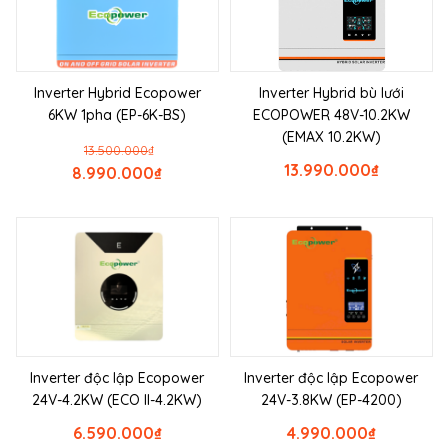
Inverter Hybrid Ecopower
Inverter Hybrid bù lưới
6KW 1pha (EP-6K-BS)
ECOPOWER 48V-10.2KW
(EMAX 10.2KW)
13.500.000
₫
13.990.000
₫
8.990.000
₫
Inverter độc lập Ecopower
Inverter độc lập Ecopower
24V-4.2KW (ECO II-4.2KW)
24V-3.8KW (EP-4200)
6.590.000
₫
4.990.000
₫