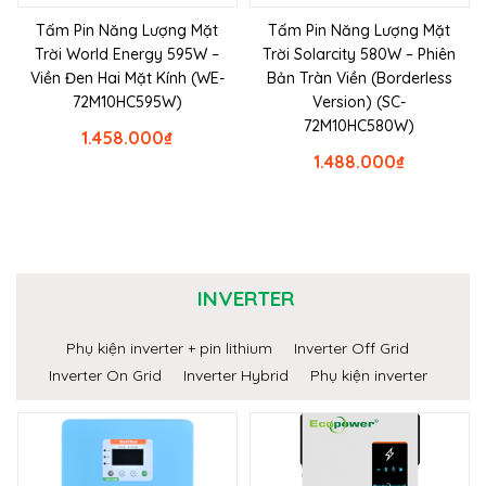
Tấm Pin Năng Lượng Mặt
Tấm Pin Năng Lượng Mặt
Trời World Energy 595W –
Trời Solarcity 580W – Phiên
Viền Đen Hai Mặt Kính (WE-
Bản Tràn Viền (Borderless
72M10HC595W)
Version) (SC-
72M10HC580W)
1.458.000
₫
1.488.000
₫
INVERTER
Phụ kiện inverter + pin lithium
Inverter Off Grid
Inverter On Grid
Inverter Hybrid
Phụ kiện inverter