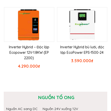
Inverter Hybrid – Độc lập
Inverter Hybrid bù lưới, độc
Ecopower 12V-1.8KW (EP
lập EcoPower EPS-1500-24
2200)
3.590.000
₫
4.290.000
₫
NGUỒN TỔ ONG
Nguồn AC sang DC
Nguồn 24V xuống 12V