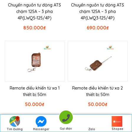
Chuyển nguồn tự động ATS
Chuyển nguồn tự động ATS
chậm 125A – 3 pha
chậm 125A – 3 pha
4P(LWQ5-125/4P)
4P(LWQ3-125/4P)
850.000
₫
690.000
₫
Remote điều khiển từ xa 1
Remote điều khiển từ xa 2
thiết bị 50m
thiết bị 50m
50.000
₫
50.000
₫
Gọi điện
Shopee
Messenger
Tìm Đường
Zalo