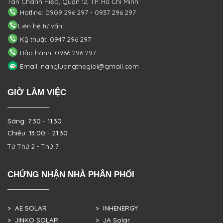
Tân Chánh Hiệp, Quận 12, TP. Hồ Chí Minh
Hotline: 0909 296 297 - 0937 296 297
Liên hệ tư vấn
Kỹ thuật: 0947 296 297
Bảo hành: 0966 296 297
Email: nangluongthegioi@gmail.com
GIỜ LÀM VIỆC
Sáng: 7:30 - 11:30
Chiều: 13:00 - 21:30
Từ Thứ 2 - Thứ 7
CHỨNG NHẬN NHÀ PHÂN PHỐI
> AE SOLAR
> INHENERGY
> JINKO SOLAR
> JA Solar