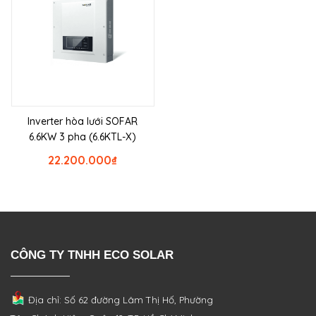
Inverter hòa lưới SOFAR
6.6KW 3 pha (6.6KTL-X)
22.200.000
₫
CÔNG TY TNHH ECO SOLAR
Địa chỉ: Số 62 đường Lâm Thị Hố, Phường