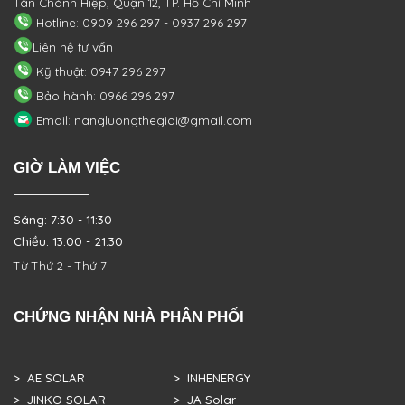
Tân Chánh Hiệp, Quận 12, TP. Hồ Chí Minh
Hotline: 0909 296 297 - 0937 296 297
Liên hệ tư vấn
Kỹ thuật: 0947 296 297
Bảo hành: 0966 296 297
Email: nangluongthegioi@gmail.com
GIỜ LÀM VIỆC
Sáng: 7:30 - 11:30
Chiều: 13:00 - 21:30
Từ Thứ 2 - Thứ 7
CHỨNG NHẬN NHÀ PHÂN PHỐI
> AE SOLAR
> INHENERGY
> JINKO SOLAR
> JA Solar