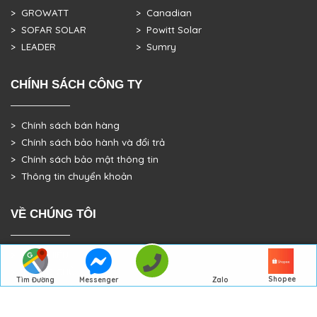
> GROWATT
> Canadian
> SOFAR SOLAR
> Powitt Solar
> LEADER
> Sumry
CHÍNH SÁCH CÔNG TY
> Chính sách bán hàng
> Chính sách bảo hành và đổi trả
> Chính sách bảo mật thông tin
> Thông tin chuyển khoản
VỀ CHÚNG TÔI
> GIỚI THIỆU
> TRANG CHỦ
Shopee
Messenger
Tìm Đường
Zalo
> DỰ ÁN THỰC TẾ
Đến Công Ty
Gọi điện