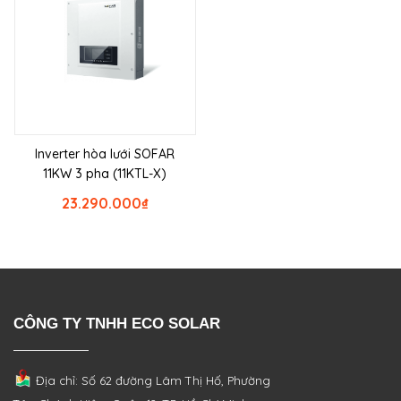
Inverter hòa lưới SOFAR
11KW 3 pha (11KTL-X)
23.290.000
₫
CÔNG TY TNHH ECO SOLAR
Địa chỉ: Số 62 đường Lâm Thị Hố, Phường