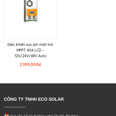
Điều khiển sạc pin mặt trời
MPPT 40A LCD –
12V/24V/48V Auto
2.199.000
₫
CÔNG TY TNHH ECO SOLAR
Địa chỉ: Số 62 đường Lâm Thị Hố, Phường