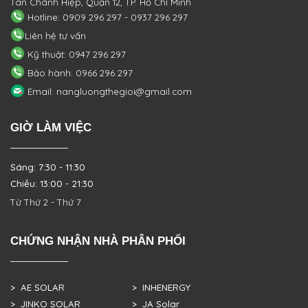
Tân Chánh Hiệp, Quận 12, TP. Hồ Chí Minh
Hotline: 0909 296 297 - 0937 296 297
Liên hệ tư vấn
Kỹ thuật: 0947 296 297
Bảo hành: 0966 296 297
Email: nangluongthegioi@gmail.com
GIỜ LÀM VIỆC
Sáng: 7:30 - 11:30
Chiều: 13:00 - 21:30
Từ Thứ 2 - Thứ 7
CHỨNG NHẬN NHÀ PHÂN PHỐI
> AE SOLAR
> INHENERGY
> JINKO SOLAR
> JA Solar