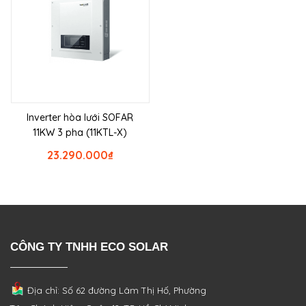
Inverter hòa lưới SOFAR
11KW 3 pha (11KTL-X)
23.290.000
₫
CÔNG TY TNHH ECO SOLAR
Địa chỉ: Số 62 đường Lâm Thị Hố, Phường