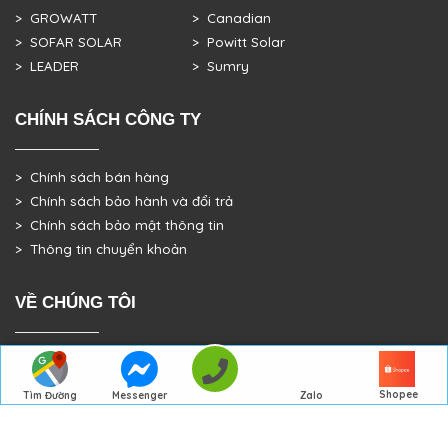
> GROWATT
> Canadian
> SOFAR SOLAR
> Powitt Solar
> LEADER
> Sumry
CHÍNH SÁCH CÔNG TY
> Chính sách bán hàng
> Chính sách bảo hành và đổi trả
> Chính sách bảo mật thông tin
> Thông tin chuyển khoản
VỀ CHÚNG TÔI
> GIỚI THIỆU
> TRANG CHỦ
Shopee
Messenger
Tìm Đường
Zalo
> DỰ ÁN THỰC TẾ
Đến Công Ty
Gọi điện